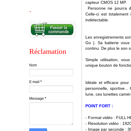
capteur CMOS 12 MP.
.
Personne ne pourra de
Celle-ci est totalement
indétectable.
Les enregistrements son
Go ). Sa batterie vous
continu. De plus le son s
Réclamation
Simple utilisation, vou
unique bouton de fonctio
Nom
E-mail
*
Idéale et efficace pour 
personnelle, sportive..
lune, ces lunettes camér
Message
*
POINT FORT :
- Format vidéo : FULL 
- Résolution vidéo : 192
- Image par seconde : 